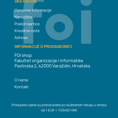
VAŠ RAČUN
Osnovne informacije
Narudžbe
Poklon kartice
Kreditne note
Adrese
INFORMACIJE O PRODAVAONICI
FOI shop
Fakultet organizacije i informatike
Pavlinska 2, 42000 Varaždin, Hrvatska
O nama
Kontakt
Prikazane cijene su preračunate po službenom tečaju u iznosu
od 1 EUR = 7,53450 HRK