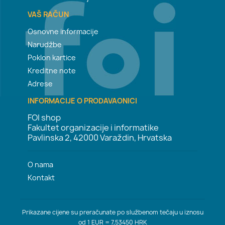
VAŠ RAČUN
Osnovne informacije
Narudžbe
Poklon kartice
Kreditne note
Adrese
INFORMACIJE O PRODAVAONICI
FOI shop
Fakultet organizacije i informatike
Pavlinska 2, 42000 Varaždin, Hrvatska
O nama
Kontakt
Prikazane cijene su preračunate po službenom tečaju u iznosu
od 1 EUR = 7,53450 HRK