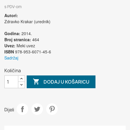
s PDV-om
Autori:
Zdravko Krakar (urednik)
Godina:
2014.
Broj stranica:
464
Uvez:
Meki uvez
ISBN
978-953-6071-45-6
Sadržaj
Količina

DODAJ U KOŠARICU
Dijeli