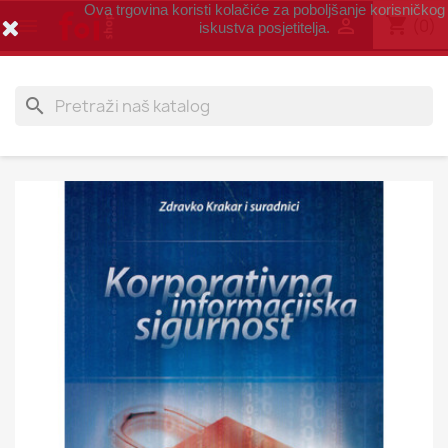
Ova trgovina koristi kolačiće za poboljšanje korisničkog
shopping_cart


(0)
iskustva posjetitelja.
search