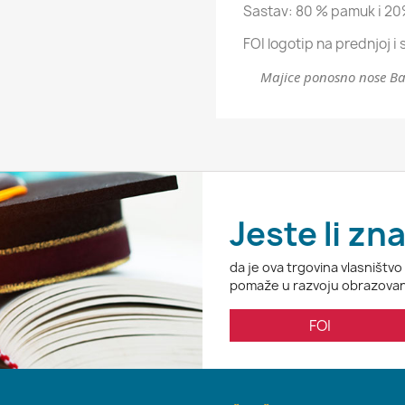
Sastav: 80 % pamuk i 20
FOI logotip na prednjoj i 
Majice ponosno nose Bar
Jeste li zna
da je ova trgovina vlasništvo
pomaže u razvoju obrazova
FOI