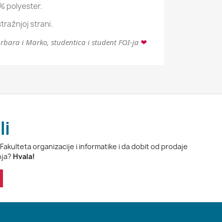
% polyester.
stražnjoj strani.
bara i Marko, studentica i student FOI-ja
❤
li
 Fakulteta organizacije i informatike i da dobit od prodaje
nja?
Hvala!