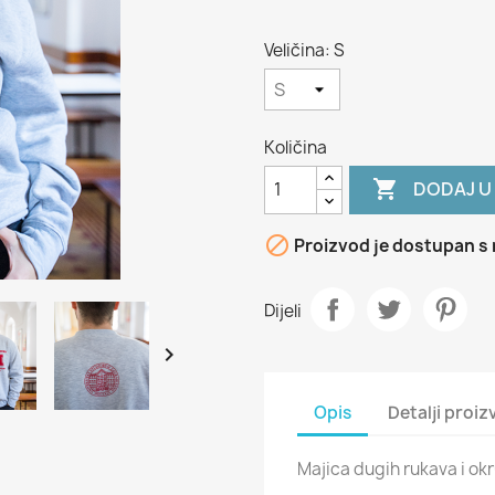
Veličina: S
Količina

DODAJ U

Proizvod je dostupan s 
Dijeli

Opis
Detalji proi
Majica dugih rukava i ok