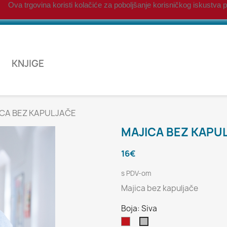
Ova trgovina koristi kolačiće za poboljšanje korisničkog iskustva po
KNJIGE
CA BEZ KAPULJAČE
MAJICA BEZ KAPU
16€
s PDV-om
Majica bez kapuljače
Boja: Siva
Crvena
Siva